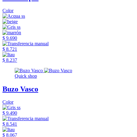
Color
$ 9.690
$ 8.721
$ 8.237
Quick shop
Buzo Vasco
Color
$ 9.490
$ 8.541
$ 8.067