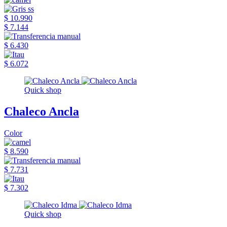
$ 10.990
$ 7.144
$ 6.430
$ 6.072
Quick shop
Chaleco Ancla
Color
$ 8.590
$ 7.731
$ 7.302
Quick shop