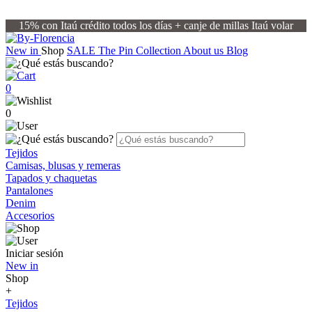
15% con Itaú crédito todos los días + canje de millas Itaú volar
New in
Shop
SALE
The Pin Collection
About us
Blog
0
0
Tejidos
Camisas, blusas y remeras
Tapados y chaquetas
Pantalones
Denim
Accesorios
Iniciar sesión
New in
Shop
+
Tejidos