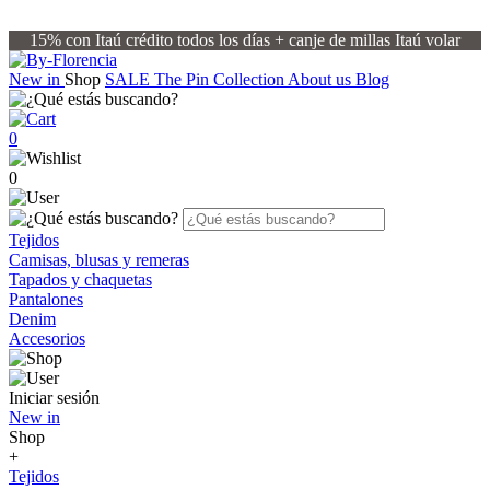
15% con Itaú crédito todos los días + canje de millas Itaú volar
New in
Shop
SALE
The Pin Collection
About us
Blog
0
0
Tejidos
Camisas, blusas y remeras
Tapados y chaquetas
Pantalones
Denim
Accesorios
Iniciar sesión
New in
Shop
+
Tejidos