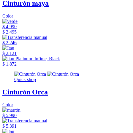
Cinturón maya
Color
$ 4.990
$ 2.495
$ 2.246
$ 2.121
$ 1.872
Quick shop
Cinturón Orca
Color
$ 5.990
$ 5.391