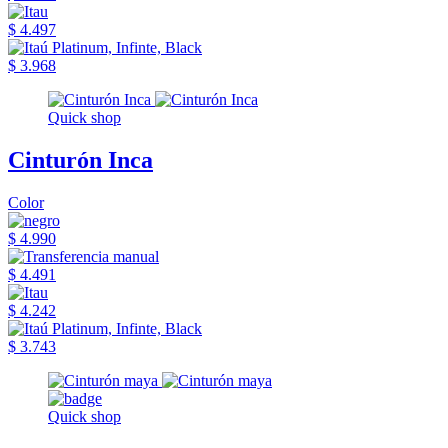
$ 4.497
$ 3.968
Quick shop
Cinturón Inca
Color
$ 4.990
$ 4.491
$ 4.242
$ 3.743
Quick shop