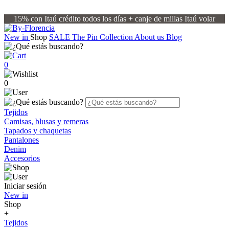
15% con Itaú crédito todos los días + canje de millas Itaú volar
New in
Shop
SALE
The Pin Collection
About us
Blog
0
0
Tejidos
Camisas, blusas y remeras
Tapados y chaquetas
Pantalones
Denim
Accesorios
Iniciar sesión
New in
Shop
+
Tejidos