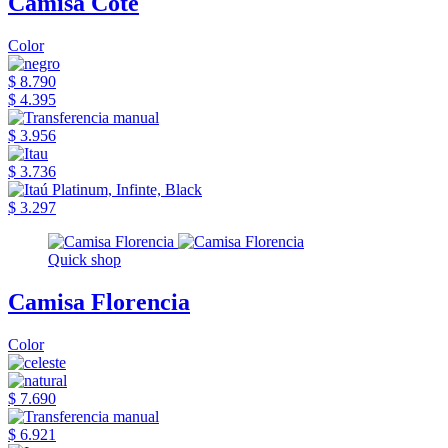
Camisa Cote
Color
$ 8.790
$ 4.395
$ 3.956
$ 3.736
$ 3.297
Quick shop
Camisa Florencia
Color
$ 7.690
$ 6.921