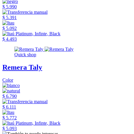
$ 5.990
$ 5.391
$ 5.092
$ 4.493
Quick shop
Remera Taly
Color
$ 6.790
$ 6.111
$ 5.772
$ 5.093