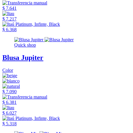
$ 7.641
$ 7.217
$ 6.368
Quick shop
Blusa Jupiter
Color
$ 7.090
$ 6.381
$ 6.027
$ 5.318