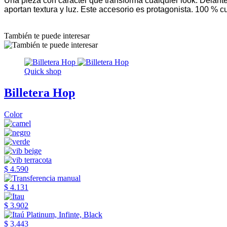
Una pieza con carácter que transforma cualquier look. Delante
aportan textura y luz. Este accesorio es protagonista. 100 % 
También te puede interesar
Quick shop
Billetera Hop
Color
$ 4.590
$ 4.131
$ 3.902
$ 3.443