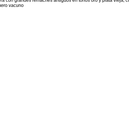
ra con grandes remaches antiguos en tonos oro y plata vieja, c
cuero vacuno