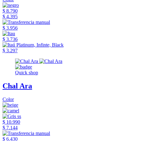
$ 8.790
$ 4.395
$ 3.956
$ 3.736
$ 3.297
Quick shop
Chal Ara
Color
$ 10.990
$ 7.144
$ 6.430