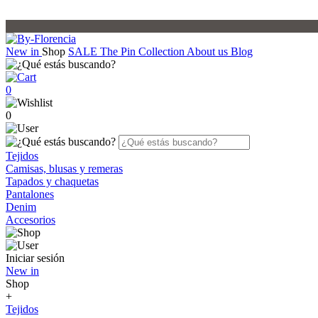
New in
Shop
SALE
The Pin Collection
About us
Blog
0
0
Tejidos
Camisas, blusas y remeras
Tapados y chaquetas
Pantalones
Denim
Accesorios
Iniciar sesión
New in
Shop
+
Tejidos