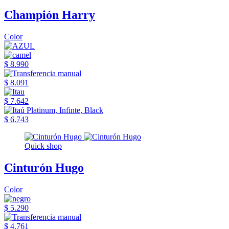
Champión Harry
Color
$ 8.990
$ 8.091
$ 7.642
$ 6.743
Quick shop
Cinturón Hugo
Color
$ 5.290
$ 4.761