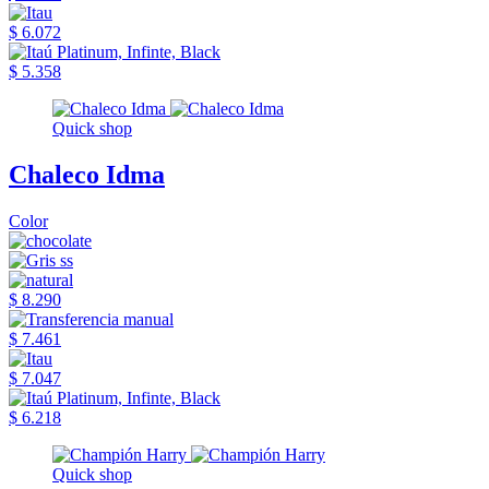
$ 6.072
$ 5.358
Quick shop
Chaleco Idma
Color
$ 8.290
$ 7.461
$ 7.047
$ 6.218
Quick shop