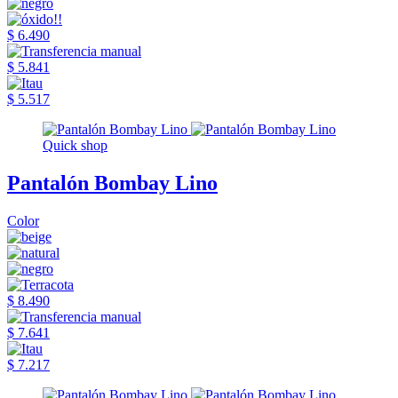
$ 6.490
$ 5.841
$ 5.517
Quick shop
Pantalón Bombay Lino
Color
$ 8.490
$ 7.641
$ 7.217