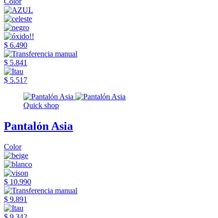
Color
$ 6.490
$ 5.841
$ 5.517
Quick shop
Pantalón Asia
Color
$ 10.990
$ 9.891
$ 9.342