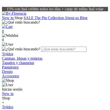
15% con Itaú crédito todos los días + canje de millas Itaú volar
New in
Shop
SALE
The Pin Collection
About us
Blog
0
0
Tejidos
Camisas, blusas y remeras
Tapados y chaquetas
Pantalones
Denim
Accesorios
Iniciar sesión
New in
Shop
+
Tejidos