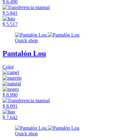
$ 6.490
$ 5.841
$ 5.517
Quick shop
Pantalón Lou
Color
$ 8.990
$ 8.091
$ 7.642
Quick shop