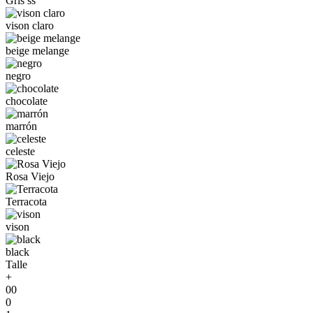
Gris ss
vison claro
beige melange
negro
chocolate
marrón
celeste
Rosa Viejo
Terracota
vison
black
Talle
+
00
0