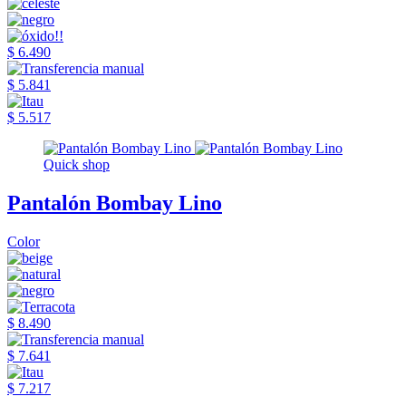
$ 6.490
$ 5.841
$ 5.517
Quick shop
Pantalón Bombay Lino
Color
$ 8.490
$ 7.641
$ 7.217