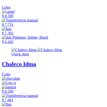
Color
$ 8.590
$ 7.731
$ 7.302
$ 6.443
Quick shop
Chaleco Idma
Color
$ 8.290
$ 7.461