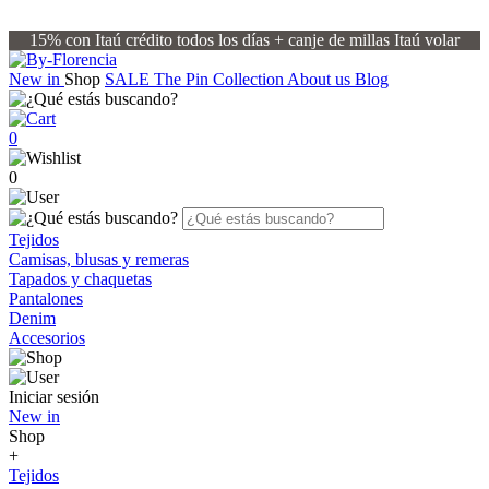
15% con Itaú crédito todos los días + canje de millas Itaú volar
New in
Shop
SALE
The Pin Collection
About us
Blog
0
0
Tejidos
Camisas, blusas y remeras
Tapados y chaquetas
Pantalones
Denim
Accesorios
Iniciar sesión
New in
Shop
+
Tejidos