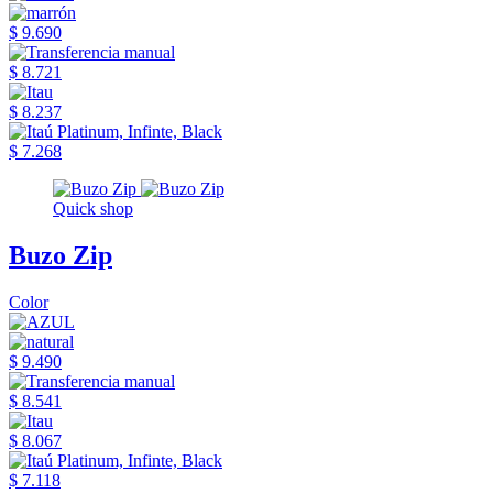
$ 9.690
$ 8.721
$ 8.237
$ 7.268
Quick shop
Buzo Zip
Color
$ 9.490
$ 8.541
$ 8.067
$ 7.118