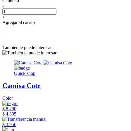
Cantidad
-
+
Agregar al carrito
.
También te puede interesar
Quick shop
Camisa Cote
Color
$ 8.790
$ 4.395
$ 3.956