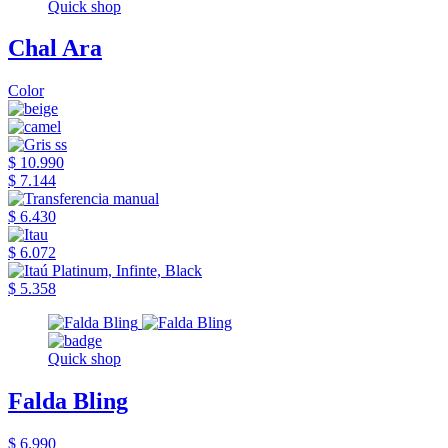
Quick shop
Chal Ara
Color
$ 10.990
$ 7.144
$ 6.430
$ 6.072
$ 5.358
Quick shop
Falda Bling
$ 6.990