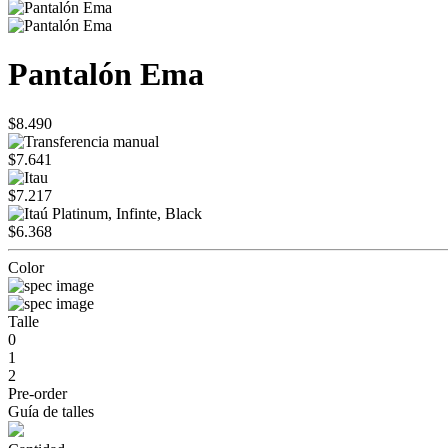
Pantalón Ema
$8.490
$7.641
$7.217
$6.368
Color
Talle
0
1
2
Pre-order
Guía de talles