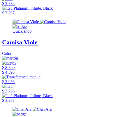
$ 3.736
$ 3.297
Quick shop
Camisa Viole
Color
$ 8.790
$ 4.395
$ 3.956
$ 3.736
$ 3.297