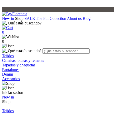
New in
Shop
SALE
The Pin Collection
About us
Blog
0
0
Tejidos
Camisas, blusas y remeras
Tapados y chaquetas
Pantalones
Denim
Accesorios
Iniciar sesión
New in
Shop
+
Tejidos