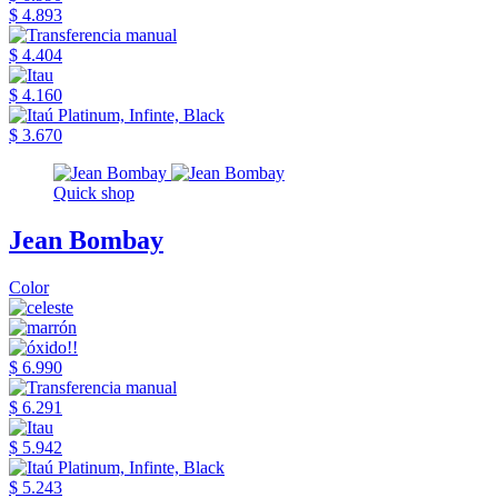
$ 4.893
$ 4.404
$ 4.160
$ 3.670
Quick shop
Jean Bombay
Color
$ 6.990
$ 6.291
$ 5.942
$ 5.243