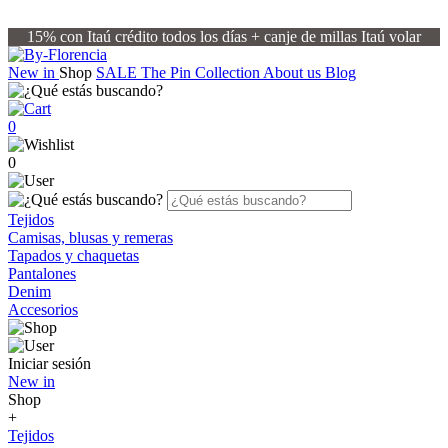
15% con Itaú crédito todos los días + canje de millas Itaú volar
New in
Shop
SALE
The Pin Collection
About us
Blog
0
0
Tejidos
Camisas, blusas y remeras
Tapados y chaquetas
Pantalones
Denim
Accesorios
Iniciar sesión
New in
Shop
+
Tejidos