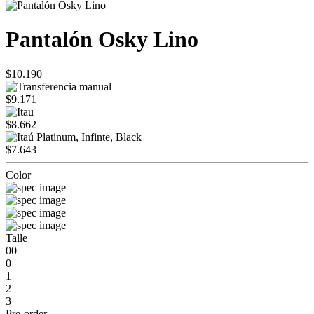
Pantalón Osky Lino
$10.190
$9.171
$8.662
$7.643
Color
Talle
00
0
1
2
3
Pre-order