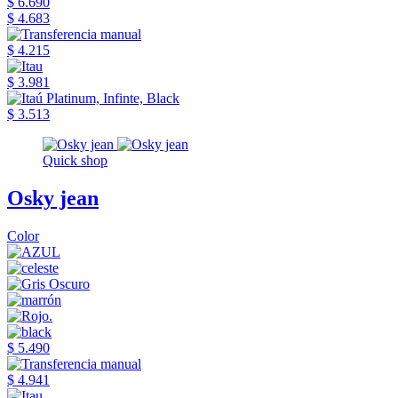
$ 6.690
$ 4.683
$ 4.215
$ 3.981
$ 3.513
Quick shop
Osky jean
Color
$ 5.490
$ 4.941