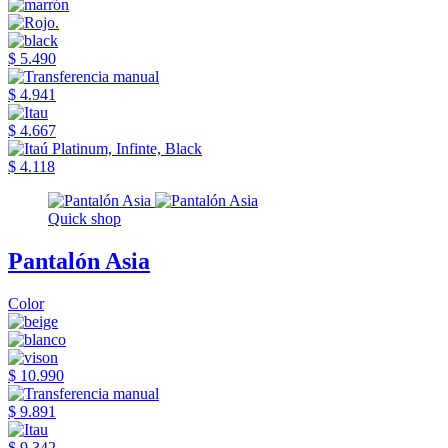
$ 5.490
$ 4.941
$ 4.667
$ 4.118
Quick shop
Pantalón Asia
Color
$ 10.990
$ 9.891
$ 9.342