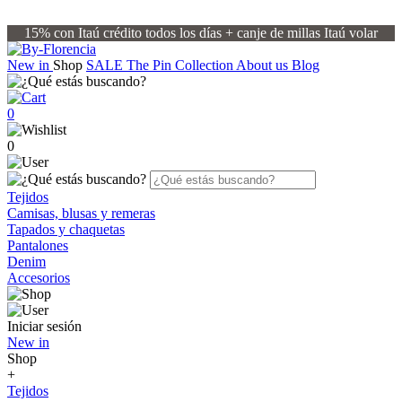
15% con Itaú crédito todos los días + canje de millas Itaú volar
New in
Shop
SALE
The Pin Collection
About us
Blog
0
0
Tejidos
Camisas, blusas y remeras
Tapados y chaquetas
Pantalones
Denim
Accesorios
Iniciar sesión
New in
Shop
+
Tejidos