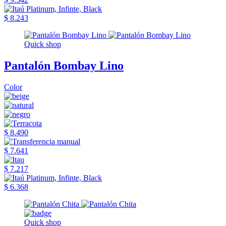
$ 8.243
Quick shop
Pantalón Bombay Lino
Color
$ 8.490
$ 7.641
$ 7.217
$ 6.368
Quick shop