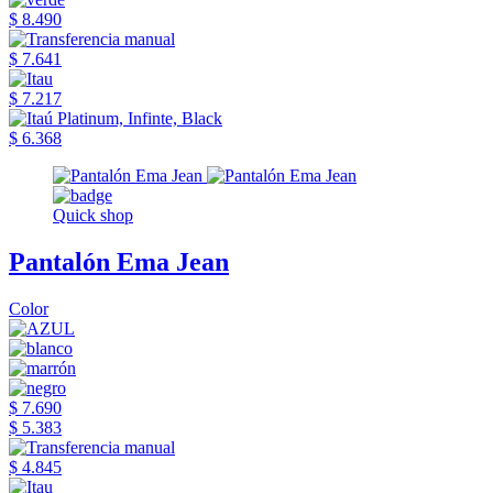
$ 8.490
$ 7.641
$ 7.217
$ 6.368
Quick shop
Pantalón Ema Jean
Color
$ 7.690
$ 5.383
$ 4.845