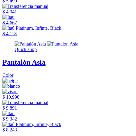
$ 5.490
$ 4.941
$ 4.667
$ 4.118
Quick shop
Pantalón Asia
Color
$ 10.990
$ 9.891
$ 9.342
$ 8.243