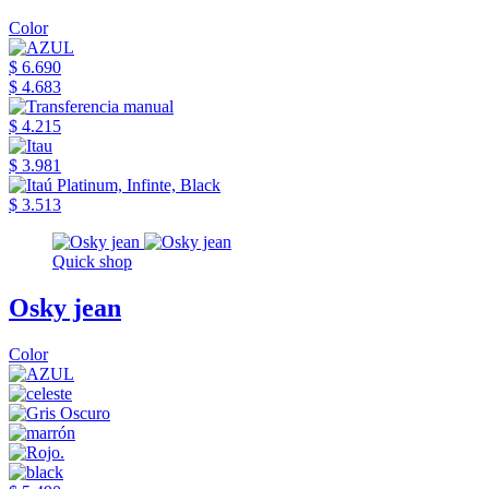
Color
$ 6.690
$ 4.683
$ 4.215
$ 3.981
$ 3.513
Quick shop
Osky jean
Color