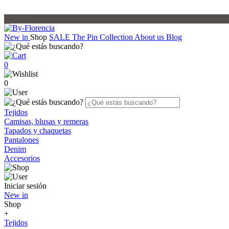
New in
Shop
SALE
The Pin Collection
About us
Blog
0
0
Tejidos
Camisas, blusas y remeras
Tapados y chaquetas
Pantalones
Denim
Accesorios
Iniciar sesión
New in
Shop
+
Tejidos