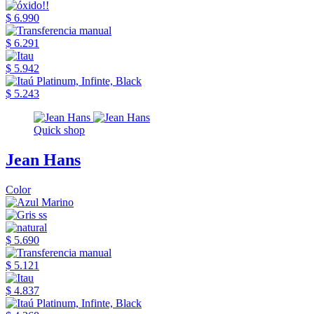
$ 6.990
$ 6.291
$ 5.942
$ 5.243
Quick shop
Jean Hans
Color
$ 5.690
$ 5.121
$ 4.837