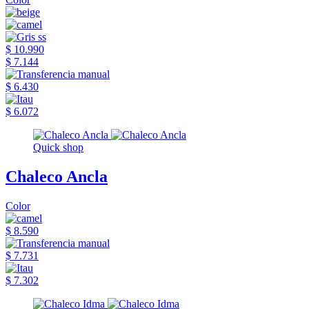
$ 10.990
$ 7.144
$ 6.430
$ 6.072
Quick shop
Chaleco Ancla
Color
$ 8.590
$ 7.731
$ 7.302