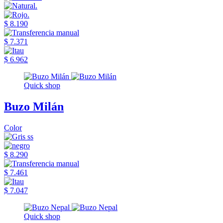
$ 8.190
$ 7.371
$ 6.962
Quick shop
Buzo Milán
Color
$ 8.290
$ 7.461
$ 7.047
Quick shop