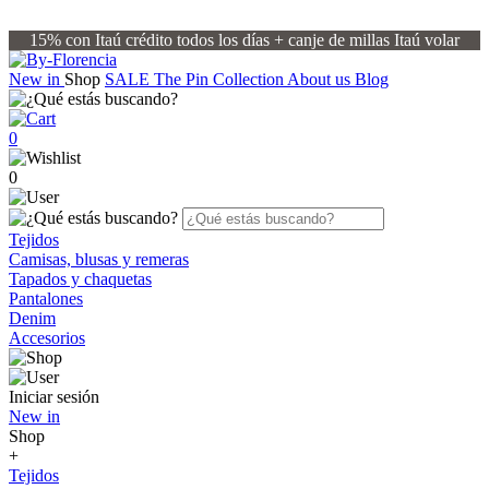
15% con Itaú crédito todos los días + canje de millas Itaú volar
New in
Shop
SALE
The Pin Collection
About us
Blog
0
0
Tejidos
Camisas, blusas y remeras
Tapados y chaquetas
Pantalones
Denim
Accesorios
Iniciar sesión
New in
Shop
+
Tejidos