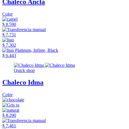
Chaleco Ancla
Color
$ 8.590
$ 7.731
$ 7.302
$ 6.443
Quick shop
Chaleco Idma
Color
$ 8.290
$ 7.461