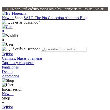
15% con Itaú crédito todos los días + canje de millas Itaú volar
New in
Shop
SALE
The Pin Collection
About us
Blog
0
0
Tejidos
Camisas, blusas y remeras
Tapados y chaquetas
Pantalones
Denim
Accesorios
Iniciar sesión
New in
Shop
+
Tejidos