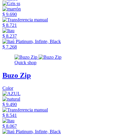
$ 9.690
$ 8.721
$ 8.237
$ 7.268
Quick shop
Buzo Zip
Color
$ 9.490
$ 8.541
$ 8.067