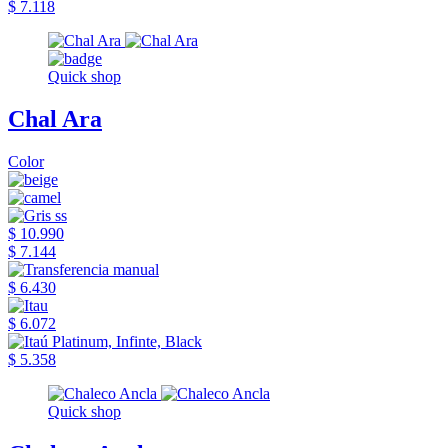
$ 7.118
Quick shop
Chal Ara
Color
$ 10.990
$ 7.144
$ 6.430
$ 6.072
$ 5.358
Quick shop