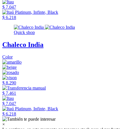
$ 7.047
$ 6.218
Quick shop
Chaleco India
Color
$ 8.290
$ 7.461
$ 7.047
$ 6.218
×