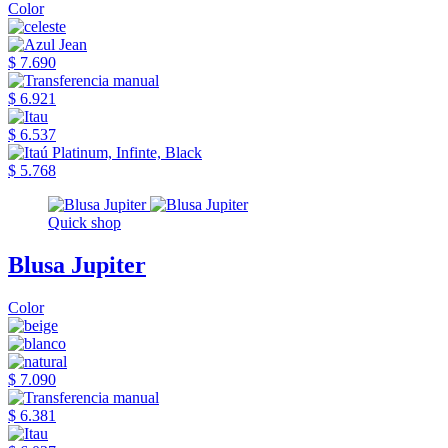
Color
$ 7.690
$ 6.921
$ 6.537
$ 5.768
Quick shop
Blusa Jupiter
Color
$ 7.090
$ 6.381