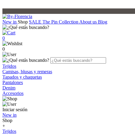
New in
Shop
SALE
The Pin Collection
About us
Blog
0
0
Tejidos
Camisas, blusas y remeras
Tapados y chaquetas
Pantalones
Denim
Accesorios
Iniciar sesión
New in
Shop
+
Tejidos