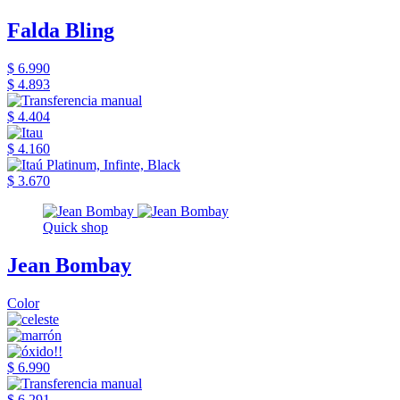
Falda Bling
$ 6.990
$ 4.893
$ 4.404
$ 4.160
$ 3.670
Quick shop
Jean Bombay
Color
$ 6.990
$ 6.291