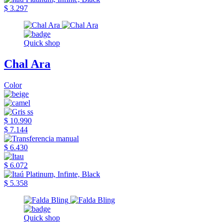
$ 3.297
Quick shop
Chal Ara
Color
$ 10.990
$ 7.144
$ 6.430
$ 6.072
$ 5.358
Quick shop