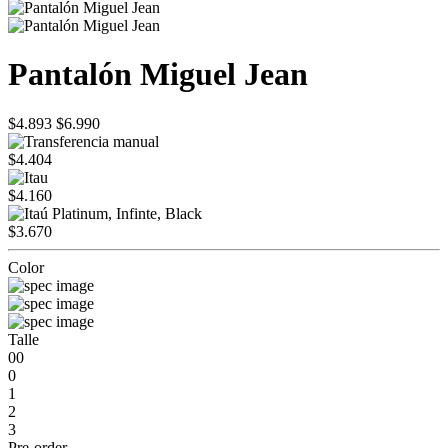
Pantalón Miguel Jean
$4.893
$6.990
$4.404
$4.160
$3.670
Color
Talle
00
0
1
2
3
Pre-order