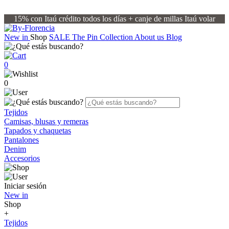
15% con Itaú crédito todos los días + canje de millas Itaú volar
New in
Shop
SALE
The Pin Collection
About us
Blog
0
0
Tejidos
Camisas, blusas y remeras
Tapados y chaquetas
Pantalones
Denim
Accesorios
Iniciar sesión
New in
Shop
+
Tejidos