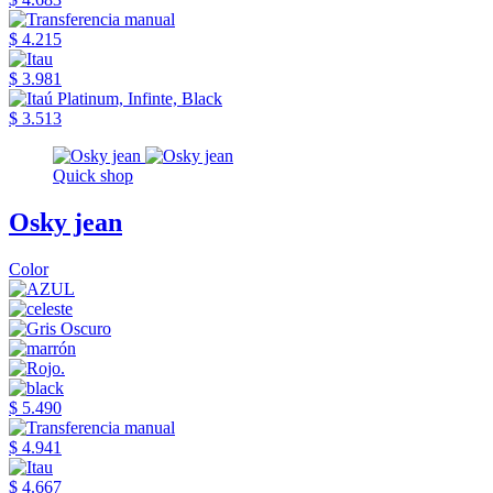
$ 4.215
$ 3.981
$ 3.513
Quick shop
Osky jean
Color
$ 5.490
$ 4.941
$ 4.667