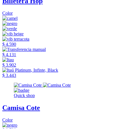
Billetera Hop
Color
$ 4.590
$ 4.131
$ 3.902
$ 3.443
Quick shop
Camisa Cote
Color