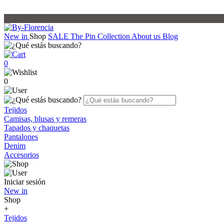
New in
Shop
SALE
The Pin Collection
About us
Blog
0
0
Tejidos
Camisas, blusas y remeras
Tapados y chaquetas
Pantalones
Denim
Accesorios
Iniciar sesión
New in
Shop
+
Tejidos