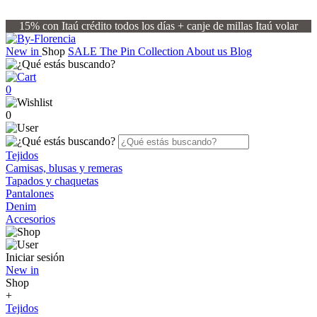
15% con Itaú crédito todos los días + canje de millas Itaú volar
New in
Shop
SALE
The Pin Collection
About us
Blog
0
0
Tejidos
Camisas, blusas y remeras
Tapados y chaquetas
Pantalones
Denim
Accesorios
Iniciar sesión
New in
Shop
+
Tejidos