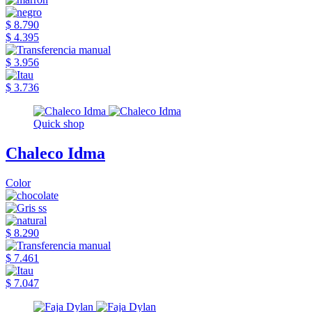
$ 8.790
$ 4.395
$ 3.956
$ 3.736
Quick shop
Chaleco Idma
Color
$ 8.290
$ 7.461
$ 7.047