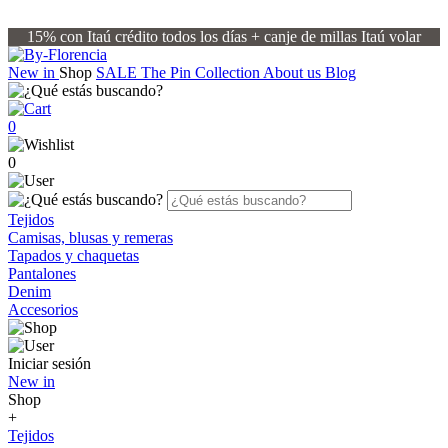
15% con Itaú crédito todos los días + canje de millas Itaú volar
New in
Shop
SALE
The Pin Collection
About us
Blog
0
0
Tejidos
Camisas, blusas y remeras
Tapados y chaquetas
Pantalones
Denim
Accesorios
Iniciar sesión
New in
Shop
+
Tejidos