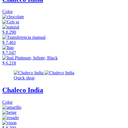
Color
$ 8.290
$ 7.461
$ 7.047
$ 6.218
Quick shop
Chaleco India
Color
$ 8.290