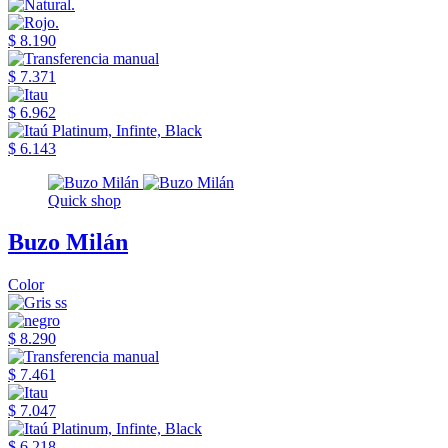
$ 8.190
$ 7.371
$ 6.962
$ 6.143
Quick shop
Buzo Milán
Color
$ 8.290
$ 7.461
$ 7.047
$ 6.218