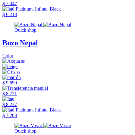
$ 7.047
$ 6.218
Quick shop
Buzo Nepal
Color
$ 9.690
$ 8.721
$ 8.237
$ 7.268
Quick shop