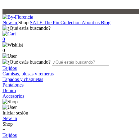
New in
Shop
SALE
The Pin Collection
About us
Blog
0
0
Tejidos
Camisas, blusas y remeras
Tapados y chaquetas
Pantalones
Denim
Accesorios
Iniciar sesión
New in
Shop
+
Tejidos