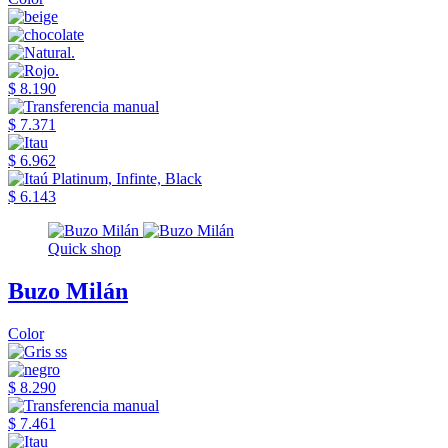
$ 8.190
$ 7.371
$ 6.962
$ 6.143
Quick shop
Buzo Milán
Color
$ 8.290
$ 7.461