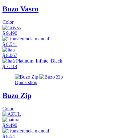
Buzo Vasco
Color
$ 9.490
$ 8.541
$ 8.067
$ 7.118
Quick shop
Buzo Zip
Color
$ 9.490
$ 8.541