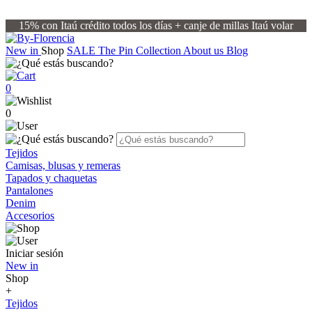
15% con Itaú crédito todos los días + canje de millas Itaú volar
New in
Shop
SALE
The Pin Collection
About us
Blog
0
0
Tejidos
Camisas, blusas y remeras
Tapados y chaquetas
Pantalones
Denim
Accesorios
Iniciar sesión
New in
Shop
+
Tejidos