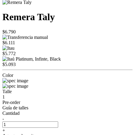
Remera Taly
$6.790
$6.111
$5.772
$5.093
Color
Talle
1
Pre-order
Guía de talles
Cantidad
-
+