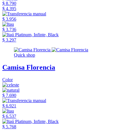
$ 8.790
$ 4.395
$ 3.956
$ 3.736
$ 3.297
Quick shop
Camisa Florencia
Color
$ 7.690
$ 6.921
$ 6.537
$ 5.768