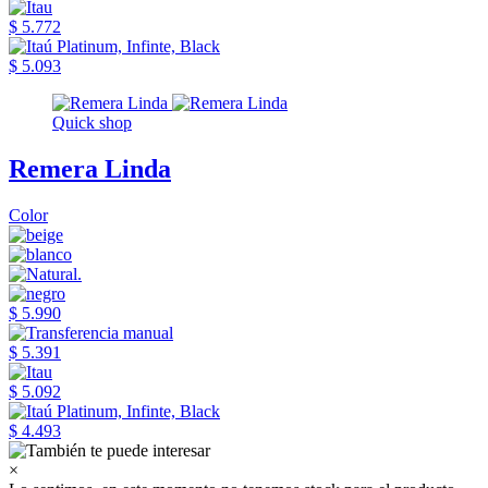
$ 5.772
$ 5.093
Quick shop
Remera Linda
Color
$ 5.990
$ 5.391
$ 5.092
$ 4.493
×