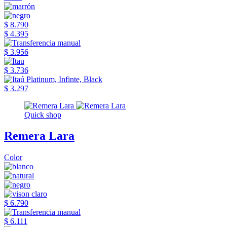
$ 8.790
$ 4.395
$ 3.956
$ 3.736
$ 3.297
Quick shop
Remera Lara
Color
$ 6.790
$ 6.111