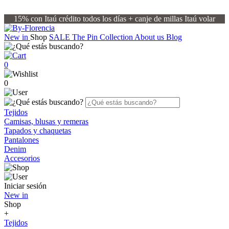
15% con Itaú crédito todos los días + canje de millas Itaú volar
New in
Shop
SALE
The Pin Collection
About us
Blog
0
0
Tejidos
Camisas, blusas y remeras
Tapados y chaquetas
Pantalones
Denim
Accesorios
Iniciar sesión
New in
Shop
+
Tejidos