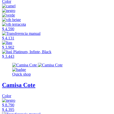
Color
$ 4.590
$ 4.131
$ 3.902
$ 3.443
Quick shop
Camisa Cote
Color
$ 8.790
$ 4.395