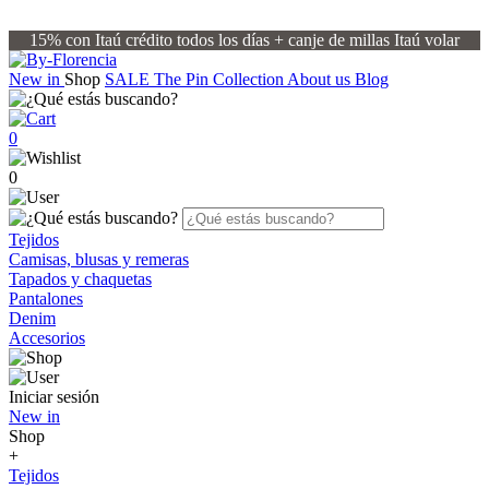
15% con Itaú crédito todos los días + canje de millas Itaú volar
New in
Shop
SALE
The Pin Collection
About us
Blog
0
0
Tejidos
Camisas, blusas y remeras
Tapados y chaquetas
Pantalones
Denim
Accesorios
Iniciar sesión
New in
Shop
+
Tejidos