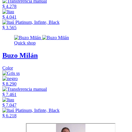
$ 4.278
$ 4.041
$ 3.565
Quick shop
Buzo Milán
Color
$ 8.290
$ 7.461
$ 7.047
$ 6.218