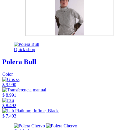
Quick shop
Polera Bull
Color
$ 9.990
$ 8.991
$ 8.492
$ 7.493