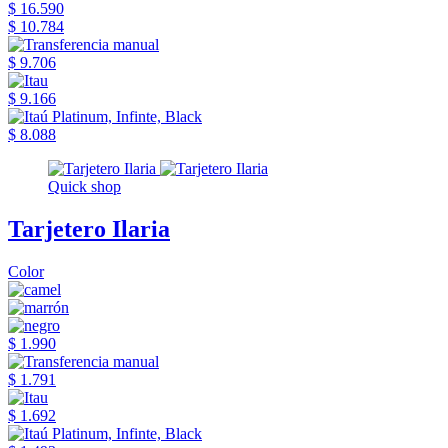
$ 16.590
$ 10.784
$ 9.706
$ 9.166
$ 8.088
Quick shop
Tarjetero Ilaria
Color
$ 1.990
$ 1.791
$ 1.692