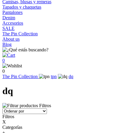
Camisas, blusas y remeras
Tapados y chaquetas
Pantalones
Denim
Accesorios
SALE
The Pin Collection
About us
Blog
0
0
The Pin Collection
tpn
dq
dq
Filtros
Filtros
X
Categorías
+